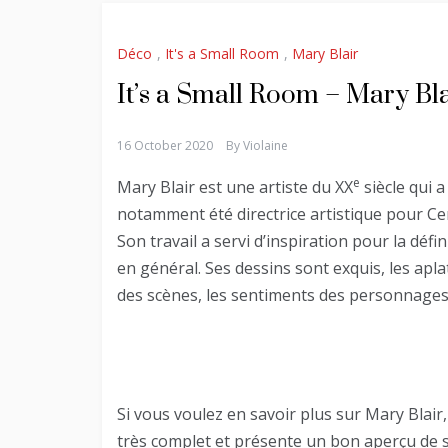
Déco
,
It's a Small Room
,
Mary Blair
It’s a Small Room – Mary Bla
16 October 2020
By
Violaine
e
Mary Blair est une artiste du XX
siècle qui a
notamment été directrice artistique pour Cen
Son travail a servi d’inspiration pour la dé
en général. Ses dessins sont exquis, les apl
des scènes, les sentiments des personnages 
Si vous voulez en savoir plus sur Mary Blair
très complet et présente un bon aperçu de so