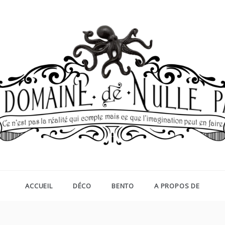
AINE DE NULLE PART
as la réalité qui compte mais ce que l imagination peut en fa
ACCUEIL
DÉCO
BENTO
A PROPOS DE